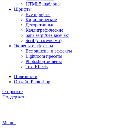
HTML5 шаблоны
Шрифты
Все шрифты
Кириллические
Декоративные
Каллиграфические
Sans-serif (без засечек)
Serif (с засечками)
Экшены и эффекты
Все экшены и эффекты
Lightroom пресеты
Photoshop экшены
Text Effects
Полезности
Онлайн Photoshop
О проекте
Поддержать
Меню