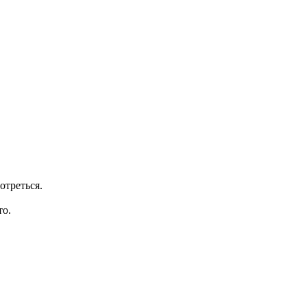
отреться.
то.