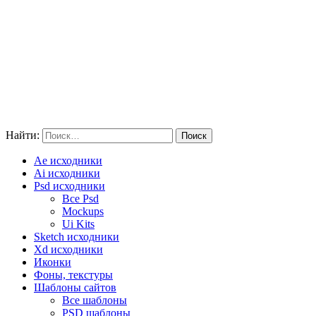
Найти:
Ae исходники
Ai исходники
Psd исходники
Все Psd
Mockups
Ui Kits
Sketch исходники
Xd исходники
Иконки
Фоны, текстуры
Шаблоны сайтов
Все шаблоны
PSD шаблоны