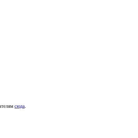
дателям
сюда
.