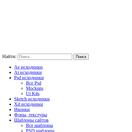
Найти:
Ae исходники
Ai исходники
Psd исходники
Все Psd
Mockups
Ui Kits
Sketch исходники
Xd исходники
Иконки
Фоны, текстуры
Шаблоны сайтов
Все шаблоны
PSD шаблоны