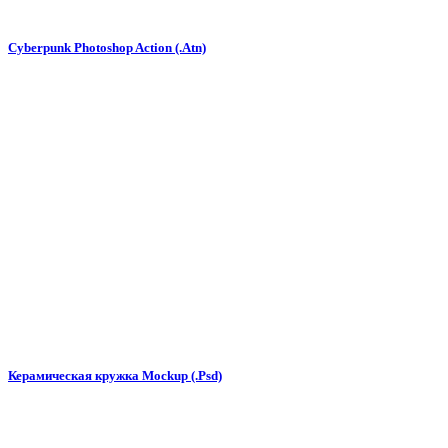
Cyberpunk Photoshop Action (.Atn)
Керамическая кружка Mockup (.Psd)