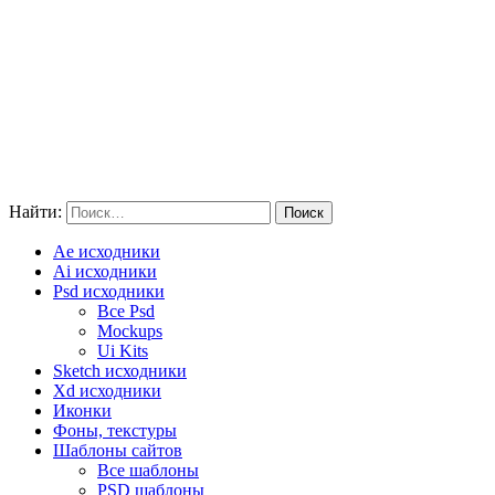
Найти:
Ae исходники
Ai исходники
Psd исходники
Все Psd
Mockups
Ui Kits
Sketch исходники
Xd исходники
Иконки
Фоны, текстуры
Шаблоны сайтов
Все шаблоны
PSD шаблоны