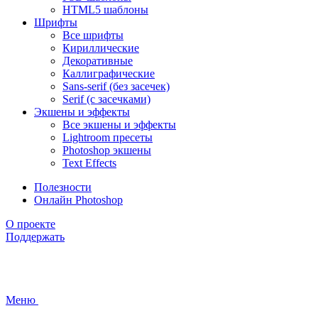
HTML5 шаблоны
Шрифты
Все шрифты
Кириллические
Декоративные
Каллиграфические
Sans-serif (без засечек)
Serif (с засечками)
Экшены и эффекты
Все экшены и эффекты
Lightroom пресеты
Photoshop экшены
Text Effects
Полезности
Онлайн Photoshop
О проекте
Поддержать
Меню