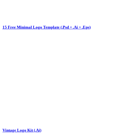
15 Free Minimal Logo Template (.Psd + .Ai + .Eps)
Vintage Logo Kit (.Ai)