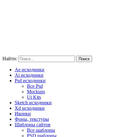
Найти:
Ae исходники
Ai исходники
Psd исходники
Все Psd
Mockups
Ui Kits
Sketch исходники
Xd исходники
Иконки
Фоны, текстуры
Шаблоны сайтов
Все шаблоны
PSD шаблоны