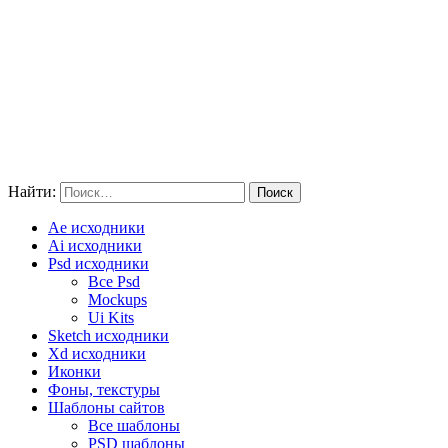
Найти:
Ae исходники
Ai исходники
Psd исходники
Все Psd
Mockups
Ui Kits
Sketch исходники
Xd исходники
Иконки
Фоны, текстуры
Шаблоны сайтов
Все шаблоны
PSD шаблоны