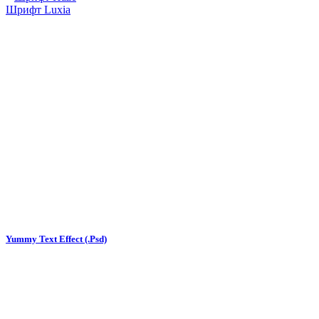
Шрифт Luxia
Yummy Text Effect (.Psd)