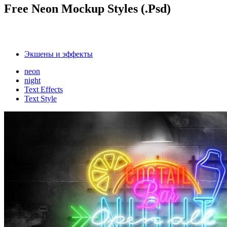
Free Neon Mockup Styles (.Psd)
Экшены и эффекты
neon
night
Text Effects
Text Style