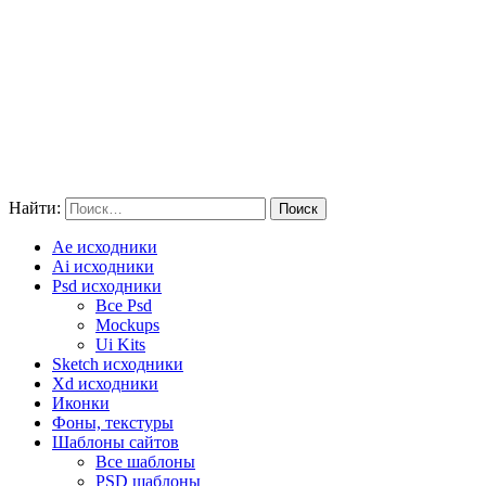
Найти:
Ae исходники
Ai исходники
Psd исходники
Все Psd
Mockups
Ui Kits
Sketch исходники
Xd исходники
Иконки
Фоны, текстуры
Шаблоны сайтов
Все шаблоны
PSD шаблоны