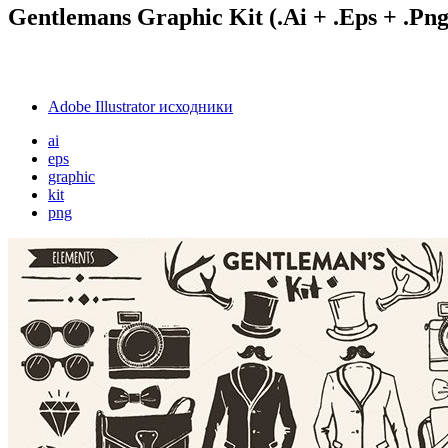
Gentlemans Graphic Kit (.Ai + .Eps + .Png
Adobe Illustrator исходники
ai
eps
graphic
kit
png