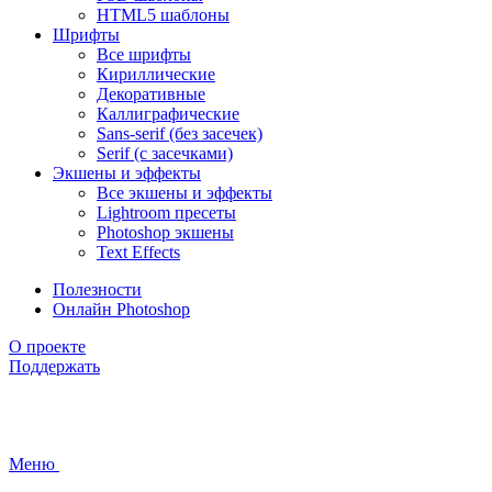
HTML5 шаблоны
Шрифты
Все шрифты
Кириллические
Декоративные
Каллиграфические
Sans-serif (без засечек)
Serif (с засечками)
Экшены и эффекты
Все экшены и эффекты
Lightroom пресеты
Photoshop экшены
Text Effects
Полезности
Онлайн Photoshop
О проекте
Поддержать
Меню