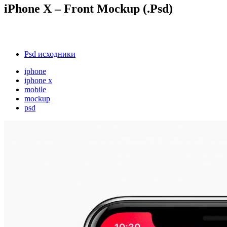
iPhone X – Front Mockup (.Psd)
Psd исходники
iphone
iphone x
mobile
mockup
psd