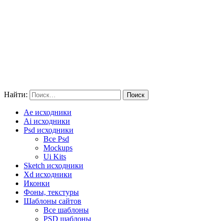
Найти:
Ae исходники
Ai исходники
Psd исходники
Все Psd
Mockups
Ui Kits
Sketch исходники
Xd исходники
Иконки
Фоны, текстуры
Шаблоны сайтов
Все шаблоны
PSD шаблоны