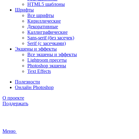
HTML5 шаблоны
Шрифты
Все шрифты
Кириллические
Декоративные
Каллиграфические
Sans-serif (без засечек)
Serif (с засечками)
Экшены и эффекты
Все экшены и эффекты
Lightroom пресеты
Photoshop экшены
Text Effects
Полезности
Онлайн Photoshop
О проекте
Поддержать
Меню