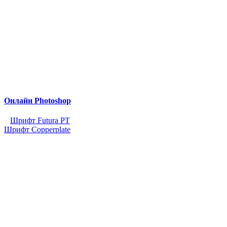
Онлайн Photoshop
Шрифт Futura PT
Шрифт Copperplate