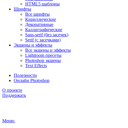
HTML5 шаблоны
Шрифты
Все шрифты
Кириллические
Декоративные
Каллиграфические
Sans-serif (без засечек)
Serif (с засечками)
Экшены и эффекты
Все экшены и эффекты
Lightroom пресеты
Photoshop экшены
Text Effects
Полезности
Онлайн Photoshop
О проекте
Поддержать
Меню