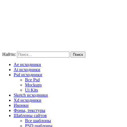
Найти:
Ae исходники
Ai исходники
Psd исходники
Все Psd
Mockups
Ui Kits
Sketch исходники
Xd исходники
Иконки
Фоны, текстуры
Шаблоны сайтов
Все шаблоны
PSD шаблоны