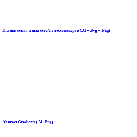
Иконки социальных сетей и мессенджеров (.Ai + .Svg + .Png)
Abstract Gradients (.Ai, .Png)