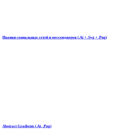
Иконки социальных сетей и мессенджеров (.Ai + .Svg + .Png)
Abstract Gradients (.Ai, .Png)