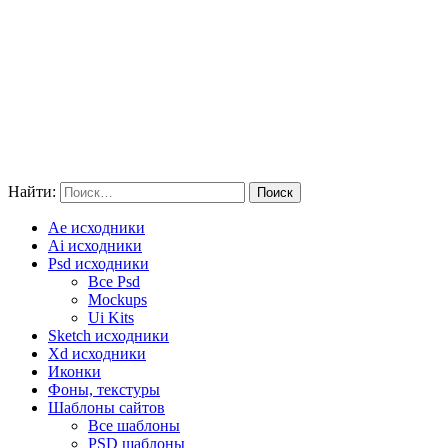
Найти:
Ae исходники
Ai исходники
Psd исходники
Все Psd
Mockups
Ui Kits
Sketch исходники
Xd исходники
Иконки
Фоны, текстуры
Шаблоны сайтов
Все шаблоны
PSD шаблоны