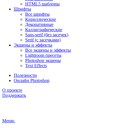
HTML5 шаблоны
Шрифты
Все шрифты
Кириллические
Декоративные
Каллиграфические
Sans-serif (без засечек)
Serif (с засечками)
Экшены и эффекты
Все экшены и эффекты
Lightroom пресеты
Photoshop экшены
Text Effects
Полезности
Онлайн Photoshop
О проекте
Поддержать
Меню