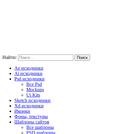
Найти:
Ae исходники
Ai исходники
Psd исходники
Все Psd
Mockups
Ui Kits
Sketch исходники
Xd исходники
Иконки
Фоны, текстуры
Шаблоны сайтов
Все шаблоны
PSD шаблоны