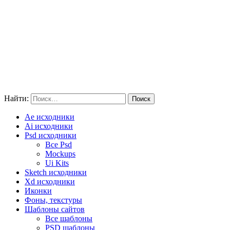
Найти:
Ae исходники
Ai исходники
Psd исходники
Все Psd
Mockups
Ui Kits
Sketch исходники
Xd исходники
Иконки
Фоны, текстуры
Шаблоны сайтов
Все шаблоны
PSD шаблоны