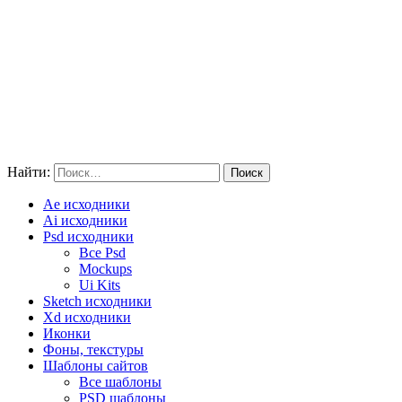
Найти:
Ae исходники
Ai исходники
Psd исходники
Все Psd
Mockups
Ui Kits
Sketch исходники
Xd исходники
Иконки
Фоны, текстуры
Шаблоны сайтов
Все шаблоны
PSD шаблоны