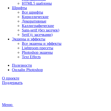
HTML5 шаблоны
Шрифты
Все шрифты
Кириллические
Декоративные
Каллиграфические
Sans-serif (без засечек)
Serif (с засечками)
Экшены и эффекты
Все экшены и эффекты
Lightroom пресеты
Photoshop экшены
Text Effects
Полезности
Онлайн Photoshop
О проекте
Поддержать
Меню