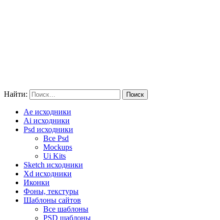
Найти:
Ae исходники
Ai исходники
Psd исходники
Все Psd
Mockups
Ui Kits
Sketch исходники
Xd исходники
Иконки
Фоны, текстуры
Шаблоны сайтов
Все шаблоны
PSD шаблоны