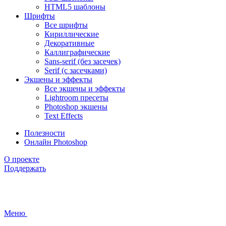
HTML5 шаблоны
Шрифты
Все шрифты
Кириллические
Декоративные
Каллиграфические
Sans-serif (без засечек)
Serif (с засечками)
Экшены и эффекты
Все экшены и эффекты
Lightroom пресеты
Photoshop экшены
Text Effects
Полезности
Онлайн Photoshop
О проекте
Поддержать
Меню