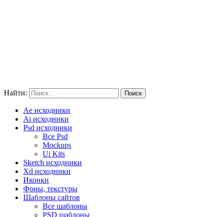
Найти:
Ae исходники
Ai исходники
Psd исходники
Все Psd
Mockups
Ui Kits
Sketch исходники
Xd исходники
Иконки
Фоны, текстуры
Шаблоны сайтов
Все шаблоны
PSD шаблоны