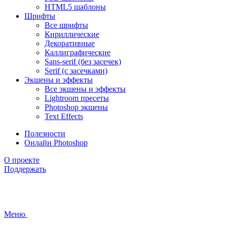
HTML5 шаблоны
Шрифты
Все шрифты
Кириллические
Декоративные
Каллиграфические
Sans-serif (без засечек)
Serif (с засечками)
Экшены и эффекты
Все экшены и эффекты
Lightroom пресеты
Photoshop экшены
Text Effects
Полезности
Онлайн Photoshop
О проекте
Поддержать
Меню