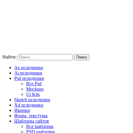
Найти:
Ae исходники
Ai исходники
Psd исходники
Все Psd
Mockups
Ui Kits
Sketch исходники
Xd исходники
Иконки
Фоны, текстуры
Шаблоны сайтов
Все шаблоны
PSD шаблоны