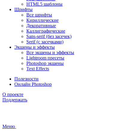
HTML5 шаблоны
Шрифты
Все шрифты
Кириллические
Декоративные
Каллиграфические
Sans-serif (без засечек)
Serif (с засечками)
Экшены и эффекты
Все экшены и эффекты
Lightroom пресеты
Photoshop экшены
Text Effects
Полезности
Онлайн Photoshop
О проекте
Поддержать
Меню