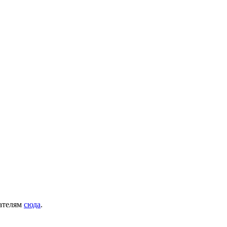
дателям
сюда
.