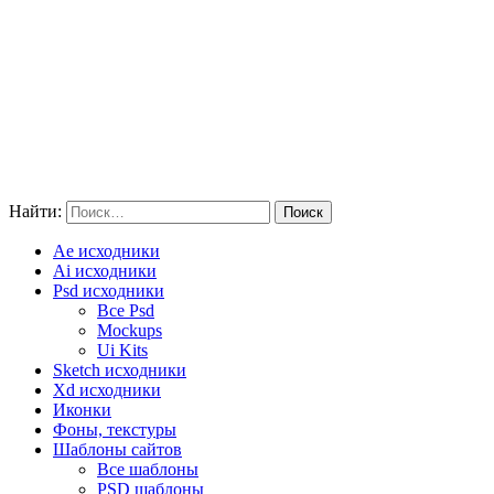
Найти:
Ae исходники
Ai исходники
Psd исходники
Все Psd
Mockups
Ui Kits
Sketch исходники
Xd исходники
Иконки
Фоны, текстуры
Шаблоны сайтов
Все шаблоны
PSD шаблоны