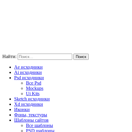
Найти:
Ae исходники
Ai исходники
Psd исходники
Все Psd
Mockups
Ui Kits
Sketch исходники
Xd исходники
Иконки
Фоны, текстуры
Шаблоны сайтов
Все шаблоны
PSD шаблоны