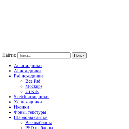
Найти:
Ae исходники
Ai исходники
Psd исходники
Все Psd
Mockups
Ui Kits
Sketch исходники
Xd исходники
Иконки
Фоны, текстуры
Шаблоны сайтов
Все шаблоны
PSD шаблоны