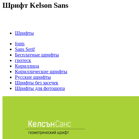
Шрифт Kelson Sans
Шрифты
fonts
Sans Serif
Бесплатные шрифты
гротеск
Кириллица
Кириллические шрифты
Русские шрифты
Шрифты без засечек
Шрифты для фотошопа