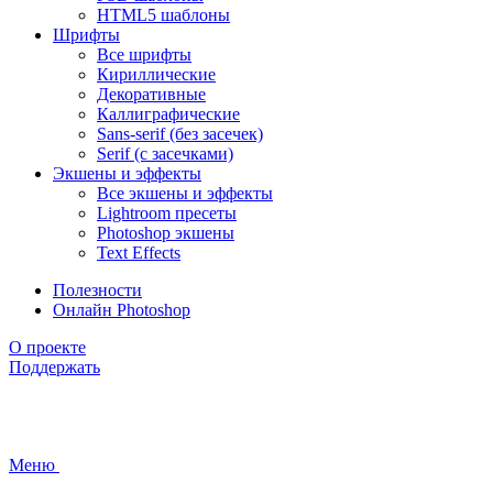
HTML5 шаблоны
Шрифты
Все шрифты
Кириллические
Декоративные
Каллиграфические
Sans-serif (без засечек)
Serif (с засечками)
Экшены и эффекты
Все экшены и эффекты
Lightroom пресеты
Photoshop экшены
Text Effects
Полезности
Онлайн Photoshop
О проекте
Поддержать
Меню