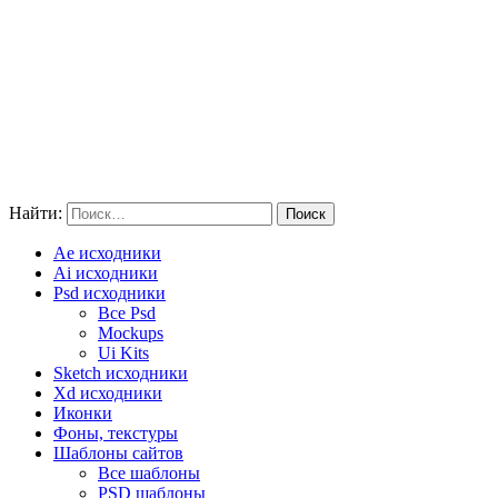
Найти:
Ae исходники
Ai исходники
Psd исходники
Все Psd
Mockups
Ui Kits
Sketch исходники
Xd исходники
Иконки
Фоны, текстуры
Шаблоны сайтов
Все шаблоны
PSD шаблоны