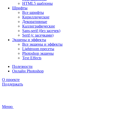
HTML5 шаблоны
Шрифты
Все шрифты
Кириллические
Декоративные
Каллиграфические
Sans-serif (без засечек)
Serif (с засечками)
Экшены и эффекты
Все экшены и эффекты
Lightroom пресеты
Photoshop экшены
Text Effects
Полезности
Онлайн Photoshop
О проекте
Поддержать
Меню