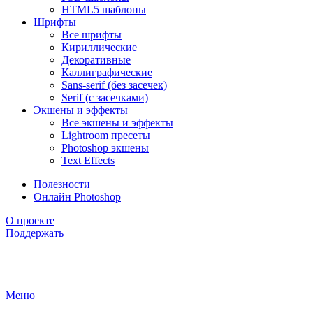
HTML5 шаблоны
Шрифты
Все шрифты
Кириллические
Декоративные
Каллиграфические
Sans-serif (без засечек)
Serif (с засечками)
Экшены и эффекты
Все экшены и эффекты
Lightroom пресеты
Photoshop экшены
Text Effects
Полезности
Онлайн Photoshop
О проекте
Поддержать
Меню