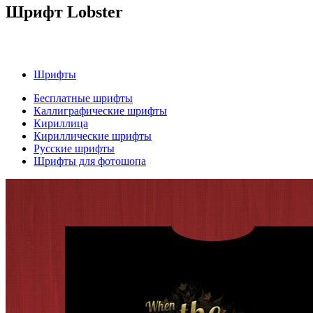
Шрифт Lobster
Шрифты
Бесплатные шрифты
Каллиграфические шрифты
Кириллица
Кириллические шрифты
Русские шрифты
Шрифты для фотошопа