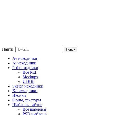
Найти:
Ae исходники
Ai исходники
Psd исходники
Все Psd
Mockups
Ui Kits
Sketch исходники
Xd исходники
Иконки
Фоны, текстуры
Шаблоны сайтов
Все шаблоны
PSD шаблоны