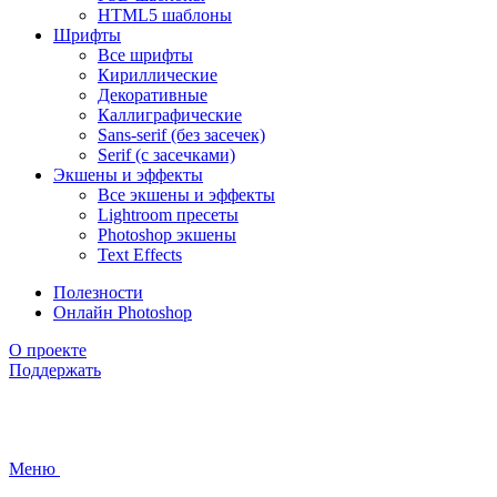
HTML5 шаблоны
Шрифты
Все шрифты
Кириллические
Декоративные
Каллиграфические
Sans-serif (без засечек)
Serif (с засечками)
Экшены и эффекты
Все экшены и эффекты
Lightroom пресеты
Photoshop экшены
Text Effects
Полезности
Онлайн Photoshop
О проекте
Поддержать
Меню