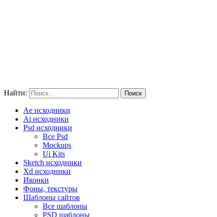
Найти:
Ae исходники
Ai исходники
Psd исходники
Все Psd
Mockups
Ui Kits
Sketch исходники
Xd исходники
Иконки
Фоны, текстуры
Шаблоны сайтов
Все шаблоны
PSD шаблоны