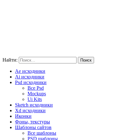
Найти:
Ae исходники
Ai исходники
Psd исходники
Все Psd
Mockups
Ui Kits
Sketch исходники
Xd исходники
Иконки
Фоны, текстуры
Шаблоны сайтов
Все шаблоны
PSD шаблоны